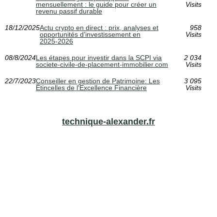
mensuellement : le guide pour créer un
Visits
revenu passif durable
18/12/2025
Actu crypto en direct : prix, analyses et
958
opportunités d’investissement en
Visits
2025‑2026
08/8/2024
Les étapes pour investir dans la SCPI via
2 034
societe-civile-de-placement-immobilier.com
Visits
22/7/2023
Conseiller en gestion de Patrimoine: Les
3 095
Étincelles de l'Excellence Financière
Visits
technique-alexander.fr