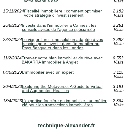
votre avenir à dax
Visits
15/11/2024
Fiscalité immobilière : comment optimiser
2 182
votre stratégie d'investissement
Visits
26/5/2024
Investir dans l'immobilier à Cannes : les
2 261
conseils avisés de l'agence spécialisée
Visits
23/2/2024
Le viager libre : une solution adaptée à vos
2 892
besoins pour investir dans l'immobilier au
Visits
Pays Basque et dans les Landes
11/2/2024
Trouvez votre bien immobilier de rêve avec
9 553
BAKARRA Immobilier à Anglet
Visits
04/5/2023
L'immobilier avec un expert
3 115
Visits
20/4/2023
Exploring the Metaverse: A Guide to Virtual
3 191
and Augmented Realities
Visits
18/4/2023
L'expertise foncière en immobilier : un métier
2 364
clé pour les transactions immobilières
Visits
technique-alexander.fr