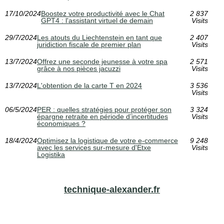
17/10/2024
Boostez votre productivité avec le Chat
2 837
GPT4 : l'assistant virtuel de demain
Visits
29/7/2024
Les atouts du Liechtenstein en tant que
2 407
juridiction fiscale de premier plan
Visits
13/7/2024
Offrez une seconde jeunesse à votre spa
2 571
grâce à nos pièces jacuzzi
Visits
13/7/2024
L'obtention de la carte T en 2024
3 536
Visits
06/5/2024
PER : quelles stratégies pour protéger son
3 324
épargne retraite en période d’incertitudes
Visits
économiques ?
18/4/2024
Optimisez la logistique de votre e-commerce
9 248
avec les services sur-mesure d'Etxe
Visits
Logistika
technique-alexander.fr