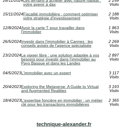
28/11/2024
Les terrains à acheter avec nature habitat :
2 259
votre avenir à dax
Visits
15/11/2024
Fiscalité immobilière : comment optimiser
2 188
votre stratégie d'investissement
Visits
12/8/2024
Avoir la carte T pour travailler dans
1 863
l'immobilier
Visits
26/5/2024
Investir dans l'immobilier à Cannes : les
2 269
conseils avisés de l'agence spécialisée
Visits
23/2/2024
Le viager libre : une solution adaptée à vos
2 897
besoins pour investir dans l'immobilier au
Visits
Pays Basque et dans les Landes
04/5/2023
L'immobilier avec un expert
3 117
Visits
20/4/2023
Exploring the Metaverse: A Guide to Virtual
3 193
and Augmented Realities
Visits
18/4/2023
L'expertise foncière en immobilier : un métier
2 365
clé pour les transactions immobilières
Visits
technique-alexander.fr