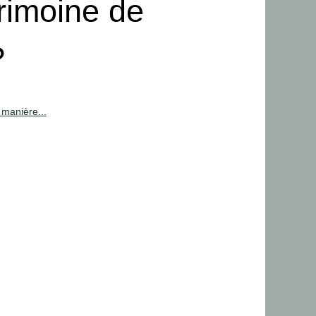
rimoine de
?
manière...