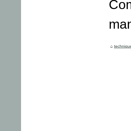
Com
man
techniqu