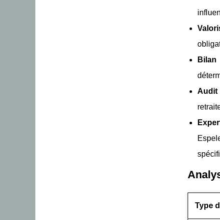
influe
Valor
obliga
Bilan
déterm
Audit
retrai
Exper
Espel
spécif
Analys
Type d'