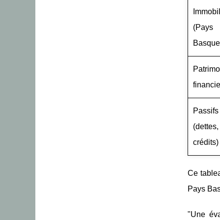
Immobil
(Pays
Basque
Patrimo
financie
Passifs
(dettes,
crédits)
Ce table
Pays Basq
"Une éva