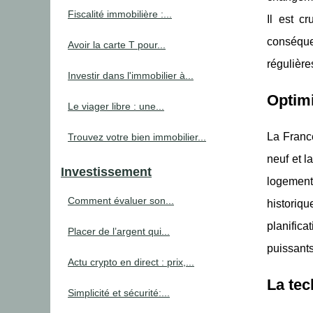
Fiscalité immobilière :...
Il est c
conséqu
Avoir la carte T pour...
régulière
Investir dans l'immobilier à...
Optimi
Le viager libre : une...
La France
Trouvez votre bien immobilier...
neuf et l
Investissement
logement
Comment évaluer son...
historiqu
planifica
Placer de l’argent qui...
puissants
Actu crypto en direct : prix,...
La tec
Simplicité et sécurité:...