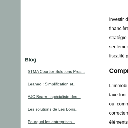
Investir 
financièr
stratégie
seulemen
fiscalité
Blog
Compre
STMA Courtier Solutions Pros...
Leaneo : Simplification et...
L'immobil
taxe fonc
AJC Bearn : spécialiste des...
ou comme
Les solutions de Les Bons...
correctem
Pourquoi les entreprises...
éléments 