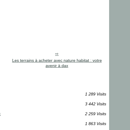
Les terrains à acheter avec nature habitat : votre
avenir à dax
1 289 Visits
3 442 Visits
x
2 259 Visits
1 863 Visits