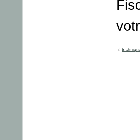
Fis
vot
techniqu