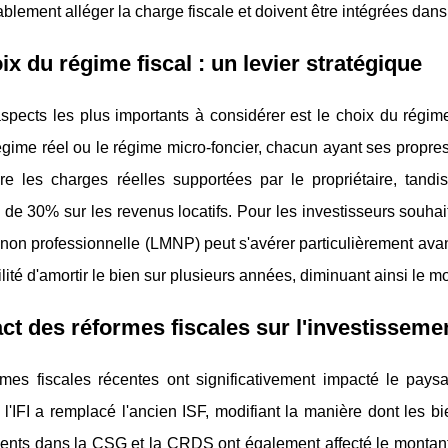
blement alléger la charge fiscale et doivent être intégrées dans 
ix du régime fiscal : un levier stratégique
pects les plus importants à considérer est le choix du régime
égime réel ou le régime micro-foncier, chacun ayant ses propre
re les charges réelles supportées par le propriétaire, tandi
re de 30% sur les revenus locatifs. Pour les investisseurs souhai
on professionnelle (LMNP) peut s'avérer particulièrement avant
ilité d'amortir le bien sur plusieurs années, diminuant ainsi le
ct des réformes fiscales sur l'investisseme
rmes fiscales récentes ont significativement impacté le pays
l'IFI a remplacé l'ancien ISF, modifiant la manière dont les b
nts dans la CSG et la CRDS ont également affecté le montant 