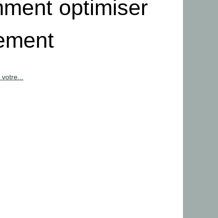
omment optimiser
sement
votre...