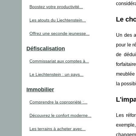
considéra
Boostez votre productivité...
Le cho
Les atouts du Liechtenstein...
Offrez une seconde jeunesse...
Un des as
pour le r
Défiscalisation
de dédui
Commissariat aux comptes à...
forfaitai
meublée n
Le Liechtenstein : un pays...
la possib
Immobilier
L'impa
Comprendre la copropriété :...
Les réfo
Découvrez le confort moderne...
exemple, 
Les terrains à acheter avec...
changeme