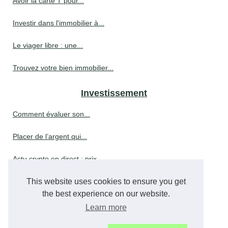
Avoir la carte T pour...
Investir dans l'immobilier à...
Le viager libre : une...
Trouvez votre bien immobilier...
Investissement
Comment évaluer son...
Placer de l’argent qui...
Actu crypto en direct : prix,...
This website uses cookies to ensure you get
Simplicité et sécurité:...
the best experience on our website.
Les étapes pour investir...
Learn more
Conseiller en gestion de...