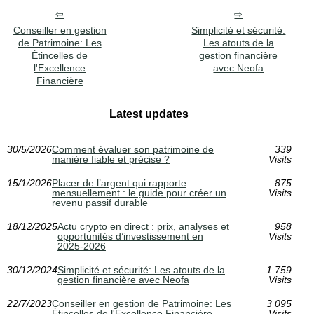
Conseiller en gestion
Simplicité et sécurité:
de Patrimoine: Les
Les atouts de la
Étincelles de
gestion financière
l'Excellence
avec Neofa
Financière
Latest updates
30/5/2026
Comment évaluer son patrimoine de
339
manière fiable et précise ?
Visits
15/1/2026
Placer de l’argent qui rapporte
875
mensuellement : le guide pour créer un
Visits
revenu passif durable
18/12/2025
Actu crypto en direct : prix, analyses et
958
opportunités d’investissement en
Visits
2025‑2026
30/12/2024
Simplicité et sécurité: Les atouts de la
1 759
gestion financière avec Neofa
Visits
22/7/2023
Conseiller en gestion de Patrimoine: Les
3 095
Étincelles de l'Excellence Financière
Visits