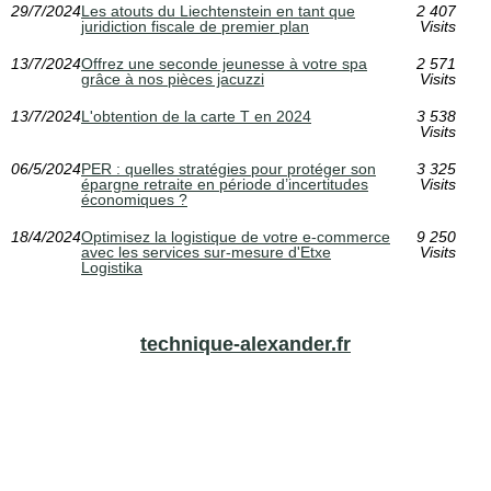
29/7/2024
Les atouts du Liechtenstein en tant que
2 407
juridiction fiscale de premier plan
Visits
13/7/2024
Offrez une seconde jeunesse à votre spa
2 571
grâce à nos pièces jacuzzi
Visits
13/7/2024
L'obtention de la carte T en 2024
3 538
Visits
06/5/2024
PER : quelles stratégies pour protéger son
3 325
épargne retraite en période d’incertitudes
Visits
économiques ?
18/4/2024
Optimisez la logistique de votre e-commerce
9 250
avec les services sur-mesure d'Etxe
Visits
Logistika
technique-alexander.fr