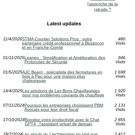
l’approche de la
retraite ?
Latest updates
11/4/2026
STMA Courtier Solutions Pros : votre
480
partenaire crédit professionnel à Besançon
Visits
et en Franche-Comté
01/11/2025
Leaneo : Simplification et Amélioration des
946
Protocoles de Sécurité
Visits
01/5/2025
AJC Bearn : spécialiste des fermetures en
1 698
bois à Pau pour une maison plus
Visits
chaleureuse
14/4/2025
Les solutions de Les Bons Chauffagistes
1 920
pour vos problèmes courants de chauffage
Visits
07/11/2024
Pourquoi les entreprises choisissent PBM
2 131
Avocats pour leur droit fiscal
Visits
17/10/2024
Boostez votre productivité avec le Chat
2 855
GPT4 : l'assistant virtuel de demain
Visits
29/7/2024
Les atouts du Liechtenstein en tant que
2 412