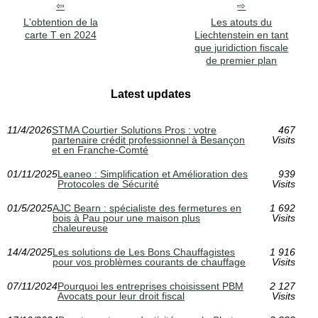
L'obtention de la
Les atouts du
carte T en 2024
Liechtenstein en tant
que juridiction fiscale
de premier plan
Latest updates
11/4/2026
STMA Courtier Solutions Pros : votre
467
partenaire crédit professionnel à Besançon
Visits
et en Franche-Comté
01/11/2025
Leaneo : Simplification et Amélioration des
939
Protocoles de Sécurité
Visits
01/5/2025
AJC Bearn : spécialiste des fermetures en
1 692
bois à Pau pour une maison plus
Visits
chaleureuse
14/4/2025
Les solutions de Les Bons Chauffagistes
1 916
pour vos problèmes courants de chauffage
Visits
07/11/2024
Pourquoi les entreprises choisissent PBM
2 127
Avocats pour leur droit fiscal
Visits