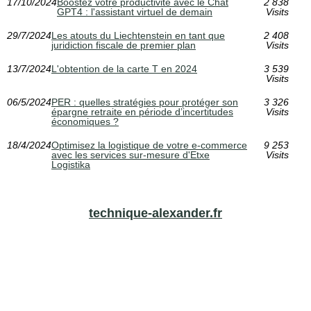
17/10/2024
Boostez votre productivité avec le Chat
2 838
GPT4 : l'assistant virtuel de demain
Visits
29/7/2024
Les atouts du Liechtenstein en tant que
2 408
juridiction fiscale de premier plan
Visits
13/7/2024
L'obtention de la carte T en 2024
3 539
Visits
06/5/2024
PER : quelles stratégies pour protéger son
3 326
épargne retraite en période d’incertitudes
Visits
économiques ?
18/4/2024
Optimisez la logistique de votre e-commerce
9 253
avec les services sur-mesure d'Etxe
Visits
Logistika
technique-alexander.fr