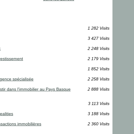
1 282 Visits
3 427 Visits
x
2 248 Visits
nvestissement
2 179 Visits
1 852 Visits
'agence spécialisée
2 258 Visits
estir dans l'immobilier au Pays Basque
2 888 Visits
3 113 Visits
alities
3 188 Visits
ansactions immobilières
2 360 Visits