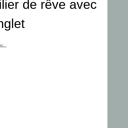
lier de rêve avec
glet
c...