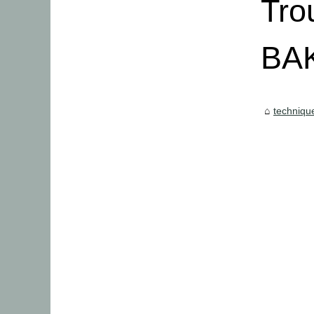
Tro
BAK
techniqu