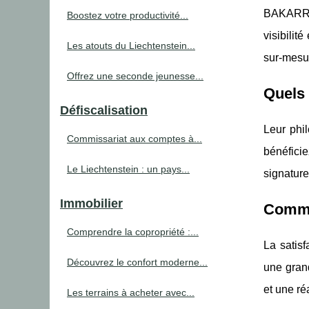
BAKARRA 
Boostez votre productivité...
visibilit
Les atouts du Liechtenstein...
sur-mesur
Offrez une seconde jeunesse...
Quels 
Défiscalisation
Leur phil
Commissariat aux comptes à...
bénéficie
Le Liechtenstein : un pays...
signature
Immobilier
Commen
Comprendre la copropriété :...
La satisf
Découvrez le confort moderne...
une grand
et une ré
Les terrains à acheter avec...