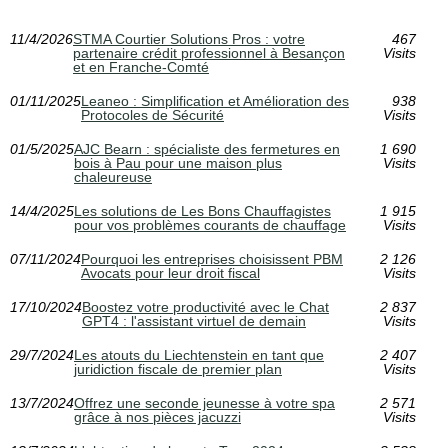
11/4/2026
STMA Courtier Solutions Pros : votre
467
partenaire crédit professionnel à Besançon
Visits
et en Franche-Comté
01/11/2025
Leaneo : Simplification et Amélioration des
938
Protocoles de Sécurité
Visits
01/5/2025
AJC Bearn : spécialiste des fermetures en
1 690
bois à Pau pour une maison plus
Visits
chaleureuse
14/4/2025
Les solutions de Les Bons Chauffagistes
1 915
pour vos problèmes courants de chauffage
Visits
07/11/2024
Pourquoi les entreprises choisissent PBM
2 126
Avocats pour leur droit fiscal
Visits
17/10/2024
Boostez votre productivité avec le Chat
2 837
GPT4 : l'assistant virtuel de demain
Visits
29/7/2024
Les atouts du Liechtenstein en tant que
2 407
juridiction fiscale de premier plan
Visits
13/7/2024
Offrez une seconde jeunesse à votre spa
2 571
grâce à nos pièces jacuzzi
Visits