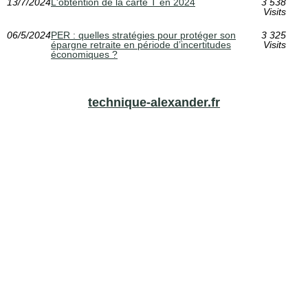
13/7/2024
L'obtention de la carte T en 2024
3 538
Visits
06/5/2024
PER : quelles stratégies pour protéger son
3 325
épargne retraite en période d’incertitudes
Visits
économiques ?
technique-alexander.fr